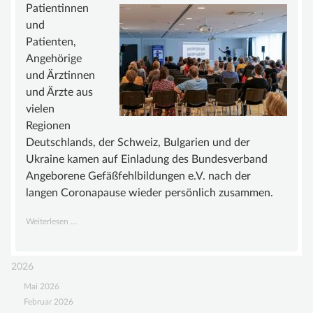
BEIRAT
Patientinnen
und
FÖRDERMITGLIEDER
Patienten,
SATZUNG
Angehörige
und Ärztinnen
WISSEN
und Ärzte aus
GEFÄSSANOMALIE
vielen
Regionen
MALFORMATION
Deutschlands, der Schweiz, Bulgarien und der
GROSSWUCHSSYNDROM
Ukraine kamen auf Einladung des Bundesverband
Angeborene Gefäßfehlbildungen e.V. nach der
GEFÄSSTUMOR | HÄMANGIOM
langen Coronapause wieder persönlich zusammen.
INFOS & LINKS
10.
Weiterlesen …
COMPENDIUM
Patienten-
und
COMPGEFA.DE
2026
Ärztetreffen
AUTOREN
Mai 2026
Februar 2026
NEWS