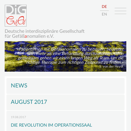
DE
EN
Deutsche interdisziplinäre Gesellschaft
für Gefäß
a
nomalien e.V.
PatientInnen mit Gefäßanomalien zu betreuen, bedeutet
viel mehr als eine Behandlung durchzuführen; denn
gemeinsam gehen wir einen langen Weg als Team, um die
richtige Therapie zum richtigen Zeitpunkt zu finden.
S. von der Heydt
Navigation
HOME
überspringen
NEWS
ÜBER UNS
AUGUST 2017
DIE DIGGEFA
ZIELE
19.08.2017
VORSTAND
DIE REVOLUTION IM OPERATIONSSAAL