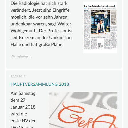
BEIRAT
Die Radiologie hat sich stark
verändert. Jetzt sind Eingriffe
FÖRDERMITGLIEDER
möglich, die vor zehn Jahren
SATZUNG
undenkbar waren, sagt Walter
Wohlgemuth. Der Professor ist
WISSEN
seit Kurzem an der Uniklinik in
GEFÄSSANOMALIE
Halle und hat große Pläne.
MALFORMATION
Die
Weiterlesen …
Revolution
GROSSWUCHSSYNDROM
im
GEFÄSSTUMOR | HÄMANGIOM
Operationssaal
12.08.2017
HAUPTVERSAMMLUNG 2018
INFOS & LINKS
Am Samstag
COMPENDIUM
dem 27.
COMPGEFA.DE
Januar 2018
wird die
AUTOREN
erste HV der
NEWS
DiGGefa in