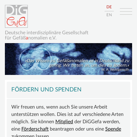
DE
EN
Deutsche interdisziplinäre Gesellschaft
für Gefäß
a
nomalien e.V.
Das Wissen zu Gefäßanomalien ist in Deutschland zu
gering. Wir treten an, um dies zu ändern.
W. A. Wohlgemuth
Navigation
HOME
überspringen
FÖRDERN UND SPENDEN
ÜBER UNS
Wir freuen uns, wenn auch Sie unsere Arbeit
DIE DIGGEFA
unterstützen wollen. Dies ist auf verschiedene Arten
ZIELE
möglich. Sie können
Mitglied
der DiGGefa werden,
eine
VORSTAND
Förderschaft
beantragen oder uns eine
Spende
zukommen lassen.