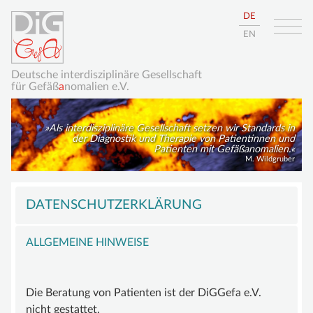
DE
EN
Deutsche interdisziplinäre Gesellschaft
für Gefäß
a
nomalien e.V.
Als interdisziplinäre Gesellschaft setzen wir Standards in
der Diagnostik und Therapie von Patientinnen und
Patienten mit Gefäßanomalien.
M. Wildgruber
Navigation
HOME
überspringen
DATENSCHUTZERKLÄRUNG
ÜBER UNS
ALLGEMEINE HINWEISE
DIE DIGGEFA
ZIELE
Die Beratung von Patienten ist der DiGGefa e.V.
VORSTAND
nicht gestattet.