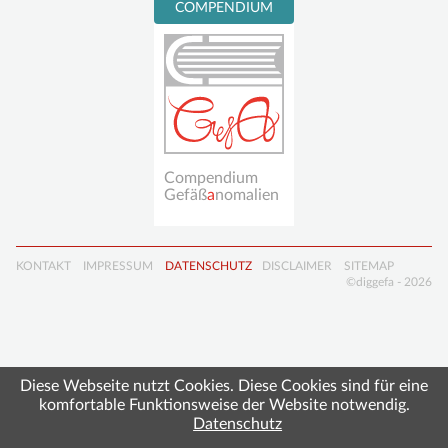
Per PayPal spenden
COMPENDIUM
Mitglied werden
7. Jahrestagung der
DiGGefa
Fördermitgliedschaft
Masterclass und
Spendenkonto
interdisziplinäres
Symposium
Gefäßanomalien
16./17. Oktober
Compendium
2026
Gefäß
a
nomalien
Ort: Freiburg
Navigation
KONTAKT
IMPRESSUM
DATENSCHUTZ
DISCLAIMER
SITEMAP
überspringen
©diggefa - 2026
Diese Webseite nutzt Cookies. Diese Cookies sind für eine
komfortable Funktionsweise der Website notwendig.
Datenschutz