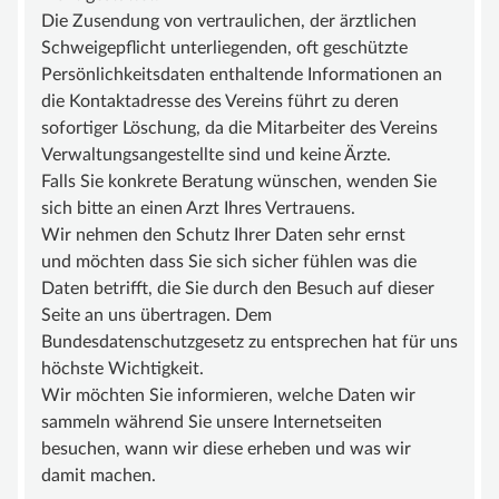
BEIRAT
Die Zusendung von vertraulichen, der ärztlichen
Schweigepflicht unterliegenden, oft geschützte
FÖRDERMITGLIEDER
Persönlichkeitsdaten enthaltende Informationen an
SATZUNG
die Kontaktadresse des Vereins führt zu deren
sofortiger Löschung, da die Mitarbeiter des Vereins
WISSEN
Verwaltungsangestellte sind und keine Ärzte.
GEFÄSSANOMALIE
Falls Sie konkrete Beratung wünschen, wenden Sie
sich bitte an einen Arzt Ihres Vertrauens.
MALFORMATION
Wir nehmen den Schutz Ihrer Daten sehr ernst
GROSSWUCHSSYNDROM
und möchten dass Sie sich sicher fühlen was die
Daten betrifft, die Sie durch den Besuch auf dieser
GEFÄSSTUMOR | HÄMANGIOM
Seite an uns übertragen. Dem
INFOS & LINKS
Bundesdatenschutzgesetz zu entsprechen hat für uns
höchste Wichtigkeit.
COMPENDIUM
Wir möchten Sie informieren, welche Daten wir
COMPGEFA.DE
sammeln während Sie unsere Internetseiten
besuchen, wann wir diese erheben und was wir
AUTOREN
damit machen.
NEWS