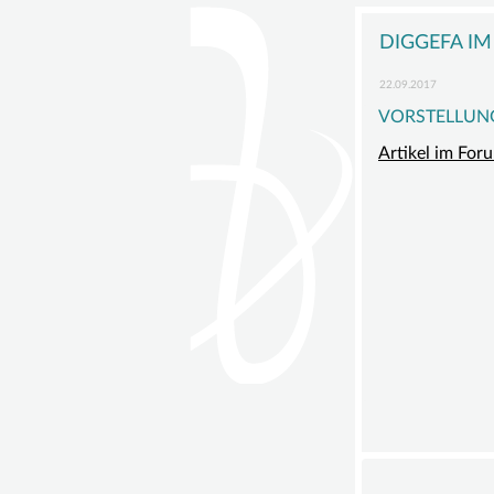
überspringen
DIE
DIGGE
DIGGEFA I
ZIELE
22.09.2017
VORST
VORSTELLUNG
BEIRAT
Artikel im For
FÖRDE
SATZU