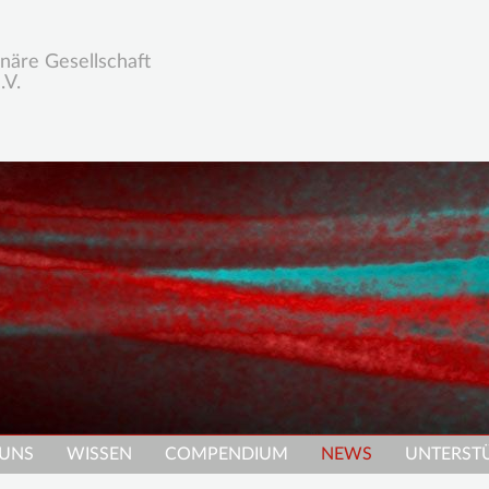
inäre Gesellschaft
.V.
 UNS
WISSEN
COMPENDIUM
NEWS
UNTERST