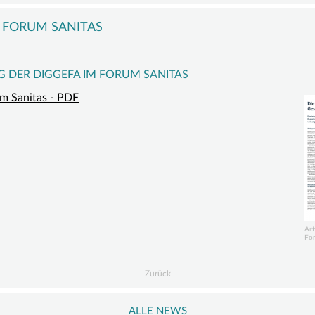
GEFÄSSANOMALIE
COMPGEFA.DE
MITGLIED
FA
MALFORMATION
AUTOREN
WERDEN
M FORUM SANITAS
GROSSWUCHSSYNDROM
FÖRDERMI
AND
GEFÄSSTUMOR
WERDEN
 DER DIGGEFA IM FORUM SANITAS
| HÄMANGIOM
SPENDENK
um Sanitas - PDF
RMITGLIEDER
INFOS
NG
&
LINKS
Art
For
Zurück
ALLE NEWS