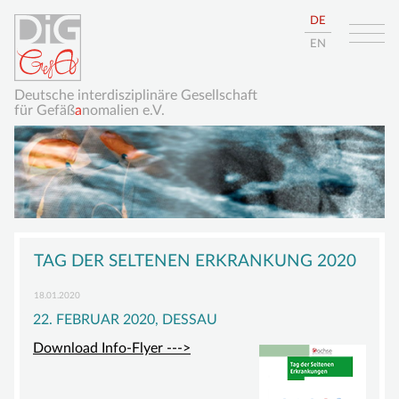
DE
EN
Deutsche interdisziplinäre Gesellschaft
für Gefäß
a
nomalien e.V.
Navigation
HOME
überspringen
TAG DER SELTENEN ERKRANKUNG 2020
ÜBER UNS
18.01.2020
DIE DIGGEFA
22. FEBRUAR 2020, DESSAU
ZIELE
Download Info-Flyer --->
VORSTAND