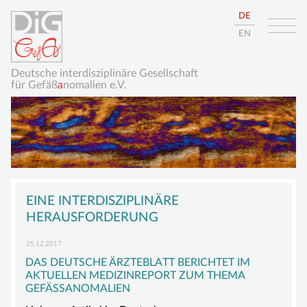
DE
EN
Deutsche interdisziplinäre Gesellschaft
für Gefäß
a
nomalien e.V.
Navigation
HOME
überspringen
EINE INTERDISZIPLINÄRE
ÜBER UNS
HERAUSFORDERUNG
DIE DIGGEFA
25.12.2017
DAS DEUTSCHE ÄRZTEBLATT BERICHTET IM
ZIELE
AKTUELLEN MEDIZINREPORT ZUM THEMA
GEFÄSSANOMALIEN
VORSTAND