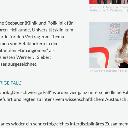
v.l.n.r.: Dr. L. Meyer, W. J. Sie
Professor W. A. Wohlgemuth 
ne Seebauer (Klinik und Poliklinik für
ren-Heilkunde, Universitätsklinikum
urde für den Vortrag zum Thema
men von Betablockern in der
nfantilen Hämangiomen“ als
 ersten Werner J. Siebert
ses ausgezeichnet.
Dr. Caroline Seebauer | Foto
IGE FALL“
brik „Der schwierige Fall“ wurden vier ganz unterschiedliche Fal
geführt und regten zu intensivem wissenschaftlichem Austausch 
r es wieder ein sehr erfolgreiches interdisziplinäres Zusamment