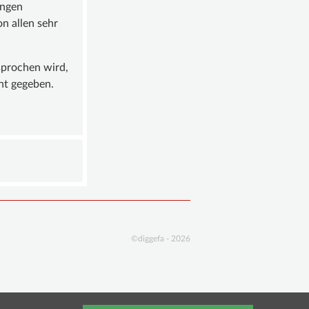
ungen
n allen sehr
sprochen wird,
nt gegeben.
©diggefa - 2026