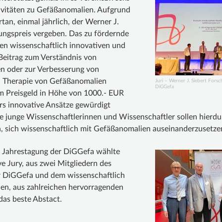
vitäten zu Gefäßanomalien. Aufgrund
tan, einmal jährlich, der Werner J.
ungspreis vergeben. Das zu fördernde
inen wissenschaftlich innovativen und
eitrag zum Verständnis von
n oder zur Verbesserung von
 Therapie von Gefäßanomalien
Juri – Werner J. Siebert Forsc
DiGGefa
em Preisgeld in Höhe von 1000.- EUR
rs innovative Ansätze gewürdigt
 junge Wissenschaftlerinnen und Wissenschaftler sollen hierdu
n, sich wissenschaftlich mit Gefäßanomalien auseinanderzusetze
 Jahrestagung der DiGGefa wählte
ve Jury, aus zwei Mitgliedern des
r DiGGefa und dem wissenschaftlich
en, aus zahlreichen hervorragenden
as beste Abstact.