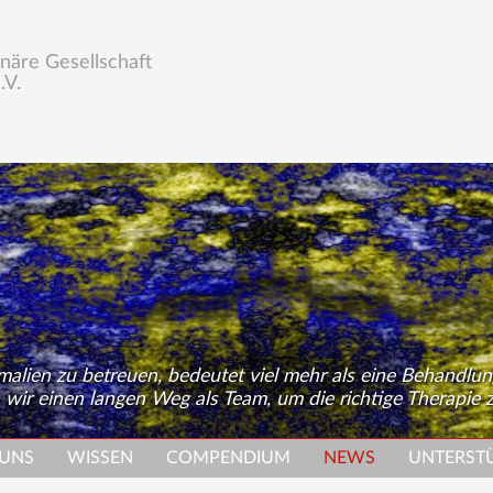
inäre Gesellschaft
.V.
alien zu betreuen, bedeutet viel mehr als eine Behandl
 wir einen langen Weg als Team, um die richtige Therapie z
 UNS
WISSEN
COMPENDIUM
NEWS
UNTERST