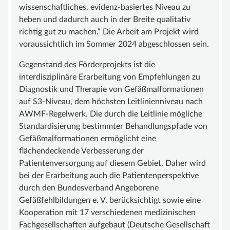
wissenschaftliches, evidenz-basiertes Niveau zu
UNTERSTÜTZEN
heben und dadurch auch in der Breite qualitativ
richtig gut zu machen.“ Die Arbeit am Projekt wird
MITGLIED WERDEN
voraussichtlich im Sommer 2024 abgeschlossen sein.
FÖRDERMITGLIED WERDEN
Gegenstand des Förderprojekts ist die
SPENDENKONTO
interdisziplinäre Erarbeitung von Empfehlungen zu
KONTAKT
Diagnostik und Therapie von Gefäßmalformationen
auf S3-Niveau, dem höchsten Leitlinienniveau nach
AWMF-Regelwerk. Die durch die Leitlinie mögliche
Standardisierung bestimmter Behandlungspfade von
Gefäßmalformationen ermöglicht eine
flächendeckende Verbesserung der
Patientenversorgung auf diesem Gebiet. Daher wird
bei der Erarbeitung auch die Patientenperspektive
durch den Bundesverband Angeborene
Gefäßfehlbildungen e. V. berücksichtigt sowie eine
Kooperation mit 17 verschiedenen medizinischen
Fachgesellschaften aufgebaut (Deutsche Gesellschaft