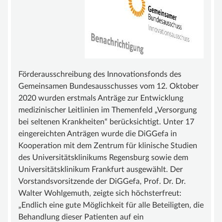
BEIRAT
FÖRDERMITGLIEDER
SATZUNG
WISSEN
Förderausschreibung des Innovationsfonds des
GEFÄSSANOMALIE
Gemeinsamen Bundesausschusses vom 12. Oktober
MALFORMATION
2020 wurden erstmals Anträge zur Entwicklung
medizinischer Leitlinien im Themenfeld „Versorgung
GROSSWUCHSSYNDROM
bei seltenen Krankheiten“ berücksichtigt. Unter 17
GEFÄSSTUMOR | HÄMANGIOM
eingereichten Anträgen wurde die DiGGefa in
Kooperation mit dem Zentrum für klinische Studien
INFOS & LINKS
des Universitätsklinikums Regensburg sowie dem
COMPENDIUM
Universitätsklinikum Frankfurt ausgewählt. Der
Vorstandsvorsitzende der DiGGefa, Prof. Dr. Dr.
COMPGEFA.DE
Walter Wohlgemuth, zeigte sich höchsterfreut:
AUTOREN
„Endlich eine gute Möglichkeit für alle Beteiligten, die
Behandlung dieser Patienten auf ein
NEWS